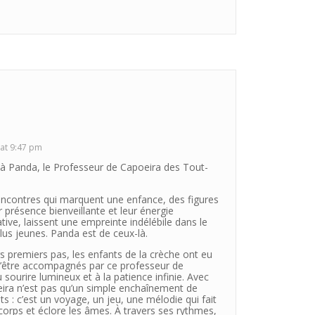
at 9:47 pm
Panda, le Professeur de Capoeira des Tout-
rencontres qui marquent une enfance, des figures
ur présence bienveillante et leur énergie
ve, laissent une empreinte indélébile dans le
us jeunes. Panda est de ceux-là.
s premiers pas, les enfants de la crèche ont eu
d’être accompagnés par ce professeur de
 sourire lumineux et à la patience infinie. Avec
oeira n’est pas qu’un simple enchaînement de
: c’est un voyage, un jeu, une mélodie qui fait
corps et éclore les âmes. À travers ses rythmes,