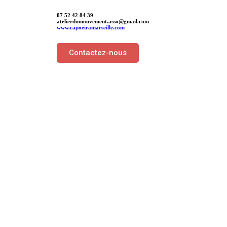
07 52 42 84 39
atelierdumouvement.asso@gmail.com
www.capoeiramarseille.com
Contactez-nous