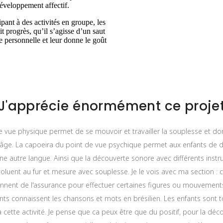
éveloppement affectif.
nt à des activités en groupe, les
 progrès, qu’il s’agisse d’un saut
e personnelle et leur donne le goût
J'apprécie énormément ce proje
e vue physique permet de se mouvoir et travailler la souplesse et d
 âge. La capoeira du point de vue psychique permet aux enfants de d
une autre langue. Ainsi que la découverte sonore avec différents ins
oluent au fur et mesure avec souplesse. Je le vois avec ma section : c
ennent de l'assurance pour effectuer certaines figures ou mouvements
ants connaissent les chansons et mots en brésilien. Les enfants sont t
 cette activité. Je pense que ca peux être que du positif, pour la dé