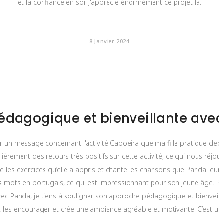
et la confiance en soi. J'apprécie énormément ce projet là.
★
★
★
★
★
8 Janvier 2024
dagogique et bienveillante avec
r un message concernant l'activité Capoeira que ma fille pratique d
ulièrement des retours très positifs sur cette activité, ce qui nous ré
les exercices qu’elle a appris et chante les chansons que Panda le
 mots en portugais, ce qui est impressionnant pour son jeune âge. P
vec Panda, je tiens à souligner son approche pédagogique et bienveill
t les encourager et crée une ambiance agréable et motivante. C’est un