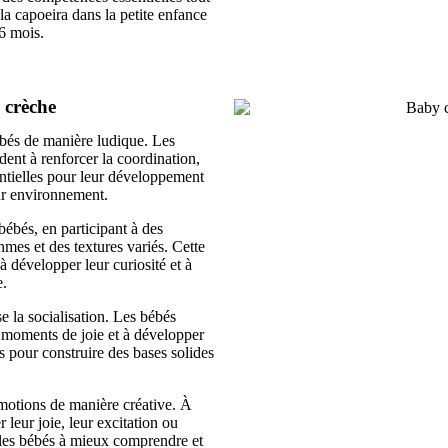
a capoeira dans la petite enfance
36 mois.
n crèche
bés de manière ludique. Les
ent à renforcer la coordination,
entielles pour leur développement
ur environnement.
bébés, en participant à des
hmes et des textures variés. Cette
 à développer leur curiosité et à
e.
e la socialisation. Les bébés
s moments de joie et à développer
s pour construire des bases solides
émotions de manière créative. À
 leur joie, leur excitation ou
 les bébés à mieux comprendre et