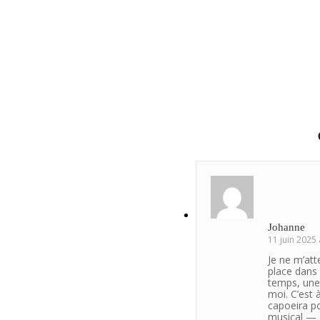
Johanne
11 juin 2025
Je ne m’att
place dans 
temps, une
moi. C’est 
capoeira po
musical — 