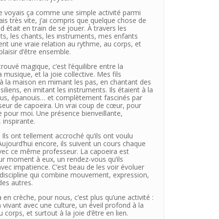
je voyais ça comme une simple activité parmi
ais très vite, j’ai compris que quelque chose de
d était en train de se jouer. À travers les
, les chants, les instruments, mes enfants
nt une vraie relation au rythme, au corps, et
plaisir d’être ensemble.
trouvé magique, c’est l’équilibre entre la
a musique, et la joie collective. Mes fils
 à la maison en mimant les pas, en chantant des
siliens, en imitant les instruments. Ils étaient à la
dus, épanouis… et complètement fascinés par
seur de capoeira. Un vrai coup de cœur, pour
pour moi. Une présence bienveillante,
inspirante.
? Ils ont tellement accroché qu’ils ont voulu
Aujourd’hui encore, ils suivent un cours chaque
vec ce même professeur. La capoeira est
ur moment à eux, un rendez-vous qu’ils
vec impatience. C’est beau de les voir évoluer
 discipline qui combine mouvement, expression,
des autres.
 en crèche, pour nous, c’est plus qu’une activité :
en vivant avec une culture, un éveil profond à la
 corps, et surtout à la joie d’être en lien.