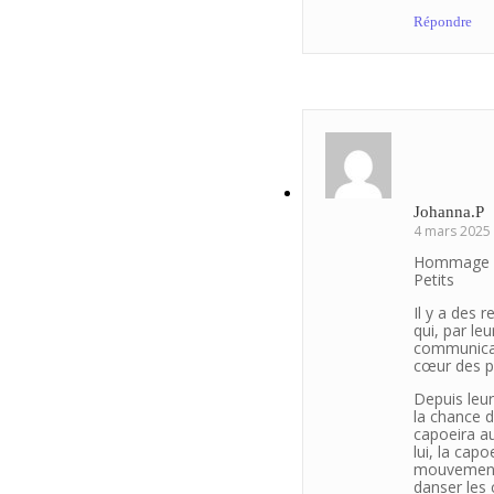
Répondre
Johanna.P
4 mars 2025 
Hommage à 
Petits
Il y a des 
qui, par le
communicati
cœur des pl
Depuis leur
la chance 
capoeira au
lui, la cap
mouvements 
danser les 