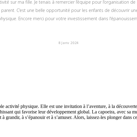
tivité sur ma fille. Je tenais à remercier l’équipe pour l’organisation de
parent. C’est une belle opportunité pour les enfants de découvrir une 
 physique. Encore merci pour votre investissement dans l'épanouisse
★
★
★
★
★
8 Janv 2024
activité physique. Elle est une invitation à l’aventure, à la découverte e
richissant qui favorise leur développement global. La capoeira, avec sa
t à grandir, à s’épanouir et à s’amuser. Alors, laissez-les plonger dans ce