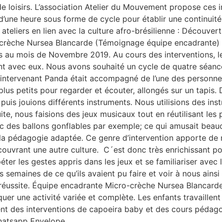
e loisirs. L’association Atelier du Mouvement propose ces i
’une heure sous forme de cycle pour établir une continuité
s ateliers en lien avec la culture afro-brésilienne : Découve
-crèche Nursea Blancarde (Témoignage équipe encadrante) L
au mois de Novembre 2019. Au cours des interventions, les 
ant avec eux. Nous avons souhaité un cycle de quatre séanc
. L’intervenant Panda était accompagné de l’une des personn
plus petits pour regarder et écouter, allongés sur un tapis
uis jouions différents instruments. Nous utilisions des ins
ite, nous faisions des jeux musicaux tout en réutilisant l
ec des ballons gonflables par exemple; ce qui amusait beau
la pédagogie adaptée. Ce genre d’intervention apporte de 
couvrant une autre culture. C´est donc très enrichissant po
er les gestes appris dans les jeux et se familiariser avec l
 semaines de ce qu’ils avaient pu faire et voir à nous ainsi 
 une réussite. Équipe encadrante Micro-crèche Nursea Blancar
er une activité variée et complète. Les enfants travaillent a
nt des interventions de capoeira baby et des cours pédago
Whatsapp Envelope