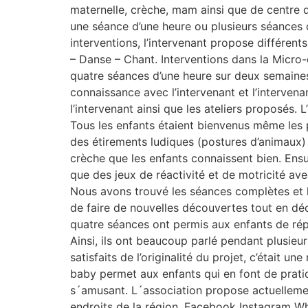
maternelle, crèche, mam ainsi que de centre d
une séance d’une heure ou plusieurs séances d
interventions, l’intervenant propose différent
– Danse – Chant. Interventions dans la Micro
quatre séances d’une heure sur deux semaines 
connaissance avec l’intervenant et l’interven
l’intervenant ainsi que les ateliers proposés
Tous les enfants étaient bienvenus même les 
des étirements ludiques (postures d’animaux) p
crèche que les enfants connaissent bien. Ensu
que des jeux de réactivité et de motricité av
Nous avons trouvé les séances complètes et 
de faire de nouvelles découvertes tout en dé
quatre séances ont permis aux enfants de répét
Ainsi, ils ont beaucoup parlé pendant plusieurs
satisfaits de l’originalité du projet, c’était
baby permet aux enfants qui en font de pratiqu
s´amusant. L´association propose actuelleme
endroits de la région. Facebook Instagram 